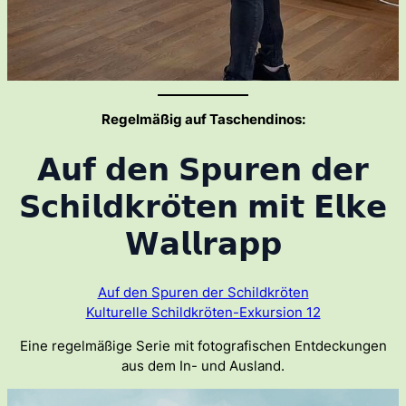
Regelmäßig auf Taschendinos:
𝗔𝘂𝗳 𝗱𝗲𝗻 𝗦𝗽𝘂𝗿𝗲𝗻 𝗱𝗲𝗿
𝗦𝗰𝗵𝗶𝗹𝗱𝗸𝗿𝗼̈𝘁𝗲𝗻 𝗺𝗶𝘁 𝗘𝗹𝗸𝗲
𝗪𝗮𝗹𝗹𝗿𝗮𝗽𝗽
Auf den Spuren der Schildkröten
Kulturelle Schildkröten-Exkursion 12
Eine regelmäßige Serie mit fotografischen Entdeckungen
aus dem In- und Ausland.