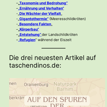
–
„
Taxonomie und Bedrohung“
–
„Ernährung und Verhalten“
-„
Die Wächter der Vielfalt
„
-„
Gigantothermie“
(Meeresschildkröten)
-„
Besondere Fakten
„
–
„
Körperbau“
–
„
Entstehung“
der Landschildkröten
–
„
Refugien
“ während der Eiszeit
Die drei neuesten Artikel auf
taschendinos.de: