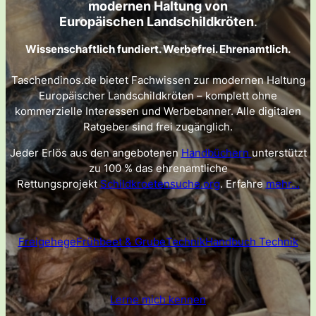
modernen Haltung von
Europäischen Landschildkröten
.
Wissenschaftlich fundiert. Werbefrei. Ehrenamtlich.
Taschendinos.de bietet Fachwissen zur modernen Haltung
Europäischer Landschildkröten – komplett ohne
kommerzielle Interessen und Werbebanner. Alle digitalen
Ratgeber sind frei zugänglich.
Jeder Erlös aus den angebotenen
Handbüchern
unterstützt
zu 100 % das ehrenamtliche
Rettungsprojekt
Schildkroetensuche.org
. Erfahre
mehr…
Freigehege
Frühbeet & Grube
Technik
Handbuch Technik
Lerne mich kennen