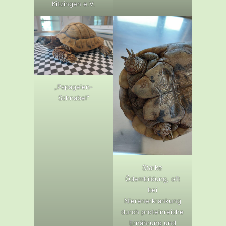
Kitzingen e.V.
„Papageien-
Schnabel“
Starke
Ödembildung, oft
bei
Nierenerkrankung
durch proteinreiche
Ernährung und