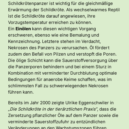
Schildkrötenpanzer ist wichtig für die gleichmäßige
Erwärmung der Schildkröte. Als wechselwarmes Reptil
ist die Schildkröte darauf angewiesen, ihre
Vorzugstemperatur erreichen zu können.
Ein
Einölen
kann diesen wichtigen Vorgang
erschweren, ebenso wie eine Bemalung und
Kennzeichnung. Letztere stehen im Verdacht,
Nekrosen des Panzers zu verursachen. Öl fördert
zudem den Befall von Pilzen und verstopft die Poren.
Die ölige Schicht kann die Sauerstoffversorgung über
die Panzerporen behindern und bei einem Sturz in
Kombination mit verminderter Durchblutung optimale
Bedingungen für anaerobe Keime schaffen, was im
schlimmsten Fall zu schwerwiegenden Nekrosen
führen kann.
Bereits im Jahr 2000 zeigte Ulrike Eggenschwiler in
„Die Schildkröte in der tierärztlichen Praxis“
, dass die
Zersetzung pflanzlicher Öle auf dem Panzer sowie die
verminderte Sauerstoffzufuhr zu entzündlichen
Veränderungen an den Wachstumszonen führen