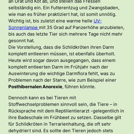
an Urat und Kot ab, und stellen das Fressen
selbständig ein. Ein Futterentzug und Zwangsbaden,
wie man es früher praktiziert hat, ist somit unnötig.
Wichtig ist, bis zuletzt eine warme helle
UV-
Sonnenlampe
mit 35 Grad auf Panzerhöhe anzubieten,
bis auch das letzte Tier sich mehrere Tage nicht mehr
gesonnt hat.
Die Vorstellung, dass die Schildkröten ihren Darm
komplett entleeren müssen, ist ebenfalls überholt.
Heute wird sogar davon ausgegangen, dass einem
komplett entleerten Darm im Frühjahr nach der
Auswinterung die wichtige Darmflora fehlt, was zu
Problemen nach der Starre, wie zum Beispiel einer
Posthibernalen Anorexie
, führen könnte.
Dennoch kann es bei Tieren mit
Stoffwechselproblemen sinnvoll sein, die Tiere – in
Rücksprache mit dem Reptilientierarzt -gelegentlich in
ihre Badeschale im Frühbeet zu setzen. Dasselbe gilt
für Schildkröten in Terrarienhaltung, die oft sehr
dehydriert sind. Es sollte den Tieren jedoch stets