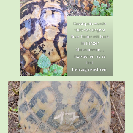
Kassiopeia wurde
1986 von Brigitte
Brun-Roder mit Loch
im Panzer
übernommen, ,
inzwischen ist es
fast
herausgewachsen.