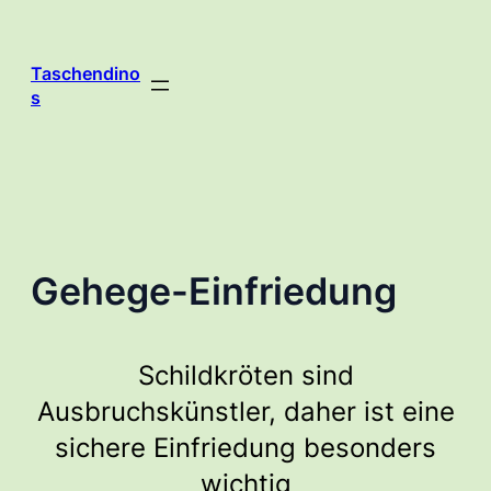
Zum
Inhalt
springen
Taschendino
s
Gehege-Einfriedung
Schildkröten sind
Ausbruchskünstler, daher ist eine
sichere Einfriedung besonders
wichtig