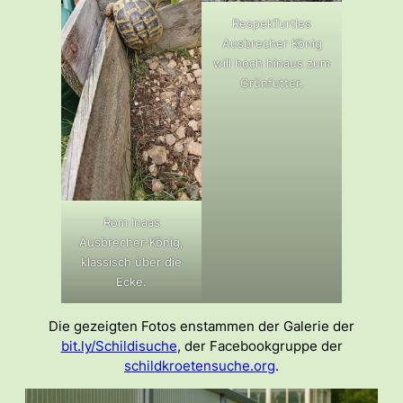
RespekTurtles
Ausbrecher König
will hoch hinaus zum
Grünfutter.
Rom Inaas
Ausbrecher-König,
klassisch über die
Ecke.
Die gezeigten Fotos enstammen der Galerie der
bit.ly/Schildisuche
, der Facebookgruppe der
schildkroetensuche.org
.