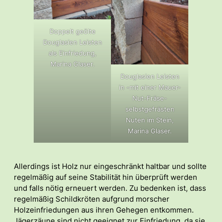
Doppelt geölte
Douglasien Leisten
als Einfriedung,
Marina Glaser.
Douglasien Leisten
in -mit einer Mauer-
Nut-Fräse-
selbstgefrästen
Nuten im Stein,
Marina Glaser.
Allerdings ist Holz nur eingeschränkt haltbar und sollte
regelmäßig auf seine Stabilität hin überprüft werden
und falls nötig erneuert werden. Zu bedenken ist, dass
regelmäßig Schildkröten aufgrund morscher
Holzeinfriedungen aus ihren Gehegen entkommen.
Jägerzäune sind nicht geeignet zur Einfriedung, da sie