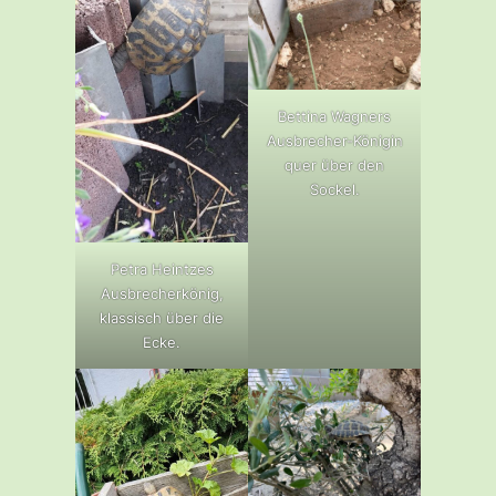
Bettina Wagners
Ausbrecher-Königin
quer über den
Sockel.
Petra Heintzes
Ausbrecherkönig,
klassisch über die
Ecke.