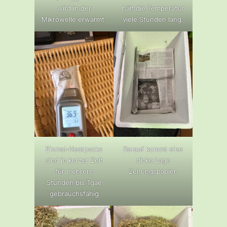
wird in der
hält die Temperatur
Mikrowelle erwärmt.
viele Stunden lang.
Einmal-Heatpacks
Darauf kommt eine
sind in kurzer Zeit
dicke Lage
für mehrere
Zeitungspapier.
Stunden bis Tgae
gebrauchsfähig