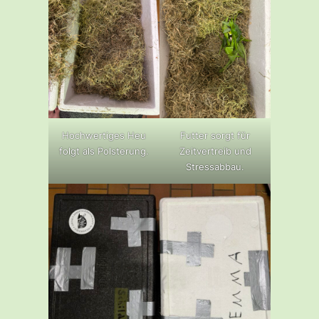
Hochwertiges Heu
Futter sorgt für
folgt als Polsterung.
Zeitvertreib und
Stressabbau.