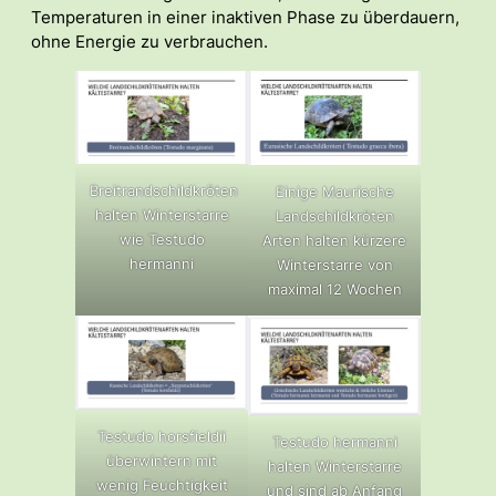
Temperaturen in einer inaktiven Phase zu überdauern,
ohne Energie zu verbrauchen.
Breitrandschildkröten
Einige Maurische
halten Winterstarre
Landschildkröten
wie Testudo
Arten halten kürzere
hermanni
Winterstarre von
maximal 12 Wochen
Testudo horsfieldii
Testudo hermanni
überwintern mit
halten Winterstarre
wenig Feuchtigkeit
und sind ab Anfang