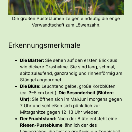
Die großen Pusteblumen zeigen eindeutig die enge
Verwandtschaft zum Löwenzahn.
Erkennungsmerkmale
Die Blätter:
Sie sehen auf den ersten Blick aus
wie dickere Grashalme. Sie sind lang, schmal,
spitz zulaufend, ganzrandig und rinnenförmig am
Stängel angeordnet.
Die Blüte:
Leuchtend gelbe, große Korbblüten
(ca. 3–5 cm breit).
Die Besonderheit (Blüten-
Uhr):
Sie öffnen sich im Mai/Juni morgens gegen
7 Uhr und schließen sich pünktlich zur
Mittagshitze gegen 12–13 Uhr wieder.
Der Fruchtstand:
Nach der Blüte entsteht eine
Riesen-Pusteblume
, ähnlich der des
Löwenzahns, die fast so groß wie ein Tennisball