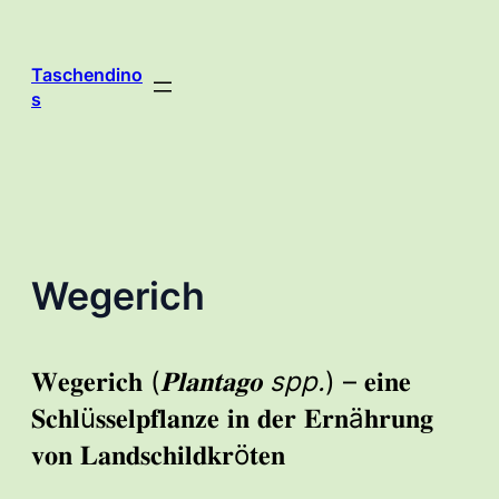
Zum
Inhalt
springen
Taschendino
s
Wegerich
𝐖𝐞𝐠𝐞𝐫𝐢𝐜𝐡 (
𝐏𝐥𝐚𝐧𝐭𝐚𝐠𝐨 spp.
) – 𝐞𝐢𝐧𝐞
𝐒𝐜𝐡𝐥ü𝐬𝐬𝐞𝐥𝐩𝐟𝐥𝐚𝐧𝐳𝐞 𝐢𝐧 𝐝𝐞𝐫 𝐄𝐫𝐧ä𝐡𝐫𝐮𝐧𝐠
𝐯𝐨𝐧 𝐋𝐚𝐧𝐝𝐬𝐜𝐡𝐢𝐥𝐝𝐤𝐫ö𝐭𝐞𝐧