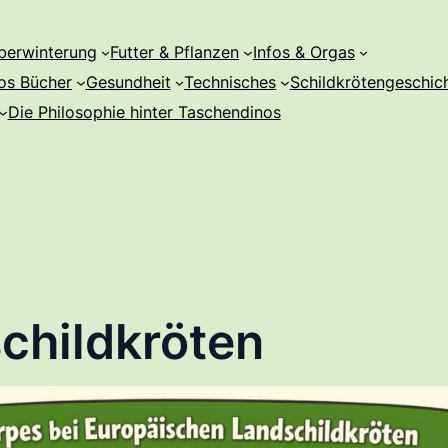
berwinterung
Futter & Pflanzen
Infos & Orgas
os Bücher
Gesundheit
Technisches
Schildkrötengeschic
Die Philosophie hinter Taschendinos
childkröten