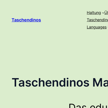
Zum
Inhalt
Haltung
Ü
springen
Taschendinos
Taschendin
Languages
Taschendinos M
Das edu