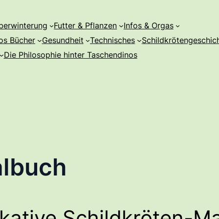
berwinterung
Futter & Pflanzen
Infos & Orgas
os Bücher
Gesundheit
Technisches
Schildkrötengeschic
Die Philosophie hinter Taschendinos
albuch
kative Schildkröten-M