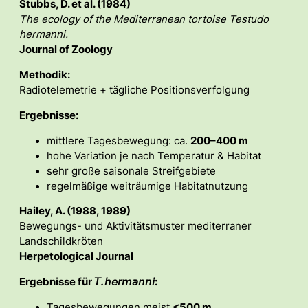
Stubbs, D. et al. (1984)
The ecology of the Mediterranean tortoise Testudo
hermanni.
Journal of Zoology
Methodik:
Radiotelemetrie + tägliche Positionsverfolgung
Ergebnisse:
mittlere Tagesbewegung: ca.
200–400 m
hohe Variation je nach Temperatur & Habitat
sehr große saisonale Streifgebiete
regelmäßige weiträumige Habitatnutzung
Hailey, A. (1988, 1989)
Bewegungs- und Aktivitätsmuster mediterraner
Landschildkröten
Herpetological Journal
Ergebnisse für
𝘛. 𝘩𝘦𝘳𝘮𝘢𝘯𝘯𝘪
:
Tagesbewegungen meist
<500 m