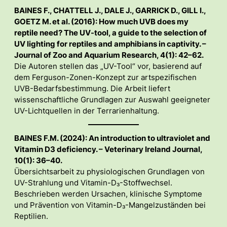
BAINES F., CHATTELL J., DALE J., GARRICK D., GILL I.,
GOETZ M. et al. (2016): How much UVB does my
reptile need? The UV-tool, a guide to the selection of
UV lighting for reptiles and amphibians in captivity. –
Journal of Zoo and Aquarium Research, 4(1): 42–62.
Die Autoren stellen das „UV-Tool“ vor, basierend auf
dem Ferguson-Zonen-Konzept zur artspezifischen
UVB-Bedarfsbestimmung. Die Arbeit liefert
wissenschaftliche Grundlagen zur Auswahl geeigneter
UV-Lichtquellen in der Terrarienhaltung.
BAINES F.M. (2024): An introduction to ultraviolet and
Vitamin D3 deficiency. – Veterinary Ireland Journal,
10(1): 36–40.
Übersichtsarbeit zu physiologischen Grundlagen von
UV-Strahlung und Vitamin-D₃-Stoffwechsel.
Beschrieben werden Ursachen, klinische Symptome
und Prävention von Vitamin-D₃-Mangelzuständen bei
Reptilien.