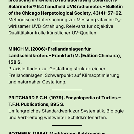
producing ultraviolet B radiation using Solartech’s
Solarmeter® 6.4 handheld UVB radiometer. – Bulletin
of the Chicago Herpetological Society, 43(4): 57–62.
Methodische Untersuchung zur Messung vitamin-D₃-
wirksamer UVB-Strahlung. Relevanz für objektive
Qualitätskontrolle künstlicher UV-Quellen.
MINCH M. (2006): Freilandanlagen für
Landschildkröten. – Frankfurt/M. (Edition Chimaira),
158 S.
Praxisleitfaden zur Gestaltung strukturreicher
Freilandanlagen. Schwerpunkt auf Klimaoptimierung
und naturnaher Gestaltung.
PRITCHARD P.C.H. (1979): Encyclopedia of Turtles. –
T.F.H. Publications, 895 S.
Umfangreiches Standardwerk zur Systematik, Biologie
und Verbreitung weltweiter Schildkrötenarten.
ROTHER K. (1984): Mediterrane Subtropen. –