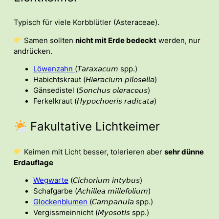
Typisch für viele Korbblütler (Asteraceae).
Samen sollten
nicht mit Erde bedeckt
werden, nur
andrücken.
Löwenzahn
(𝘛𝘢𝘳𝘢𝘹𝘢𝘤𝘶𝘮 spp.)
Habichtskraut (𝘏𝘪𝘦𝘳𝘢𝘤𝘪𝘶𝘮 𝘱𝘪𝘭𝘰𝘴𝘦𝘭𝘭𝘢)
Gänsedistel (𝘚𝘰𝘯𝘤𝘩𝘶𝘴 𝘰𝘭𝘦𝘳𝘢𝘤𝘦𝘶𝘴)
Ferkelkraut (𝘏𝘺𝘱𝘰𝘤𝘩𝘰𝘦𝘳𝘪𝘴 𝘳𝘢𝘥𝘪𝘤𝘢𝘵𝘢)
Fakultative Lichtkeimer
Keimen mit Licht besser, tolerieren aber
sehr dünne
Erdauflage
Wegwarte
(𝘊𝘪𝘤𝘩𝘰𝘳𝘪𝘶𝘮 𝘪𝘯𝘵𝘺𝘣𝘶𝘴)
Schafgarbe (𝘈𝘤𝘩𝘪𝘭𝘭𝘦𝘢 𝘮𝘪𝘭𝘭𝘦𝘧𝘰𝘭𝘪𝘶𝘮)
Glockenblumen
(𝘊𝘢𝘮𝘱𝘢𝘯𝘶𝘭𝘢 spp.)
Vergissmeinnicht (𝘔𝘺𝘰𝘴𝘰𝘵𝘪𝘴 spp.)