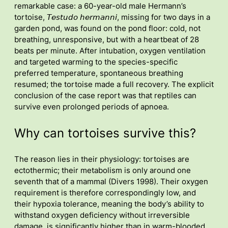
remarkable case: a 60-year-old male Hermann’s
tortoise, 𝘛𝘦𝘴𝘵𝘶𝘥𝘰 𝘩𝘦𝘳𝘮𝘢𝘯𝘯𝘪, missing for two days in a
garden pond, was found on the pond floor: cold, not
breathing, unresponsive, but with a heartbeat of 28
beats per minute. After intubation, oxygen ventilation
and targeted warming to the species-specific
preferred temperature, spontaneous breathing
resumed; the tortoise made a full recovery. The explicit
conclusion of the case report was that reptiles can
survive even prolonged periods of apnoea.
Why can tortoises survive this?
The reason lies in their physiology: tortoises are
ectothermic; their metabolism is only around one
seventh that of a mammal (Divers 1998). Their oxygen
requirement is therefore correspondingly low, and
their hypoxia tolerance, meaning the body’s ability to
withstand oxygen deficiency without irreversible
damage, is significantly higher than in warm-blooded