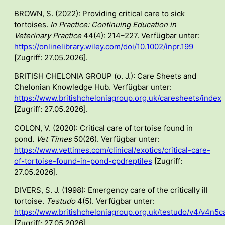
BROWN, S. (2022): Providing critical care to sick
tortoises.
In Practice: Continuing Education in
Veterinary Practice
44(4): 214–227. Verfügbar unter:
https://onlinelibrary.wiley.com/doi/10.1002/inpr.199
[Zugriff: 27.05.2026].
BRITISH CHELONIA GROUP (o. J.): Care Sheets and
Chelonian Knowledge Hub. Verfügbar unter:
https://www.britishcheloniagroup.org.uk/caresheets/index
[Zugriff: 27.05.2026].
COLON, V. (2020): Critical care of tortoise found in
pond.
Vet Times
50(26). Verfügbar unter:
https://www.vettimes.com/clinical/exotics/critical-care-
of-tortoise-found-in-pond-cpdreptiles
[Zugriff:
27.05.2026].
DIVERS, S. J. (1998): Emergency care of the critically ill
tortoise.
Testudo
4(5). Verfügbar unter:
https://www.britishcheloniagroup.org.uk/testudo/v4/v4n5c
[Zugriff: 27.05.2026].