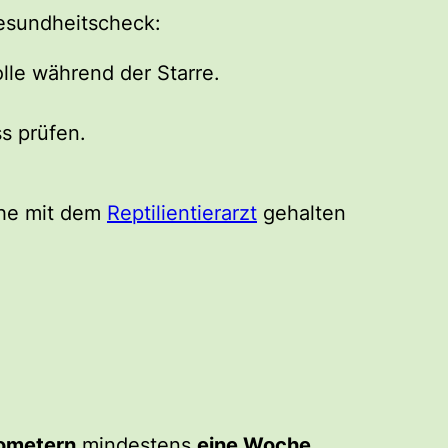
Gesundheitscheck:
lle während der Starre.
s prüfen.
che mit dem
Reptilientierarzt
gehalten
ometern
mindestens
eine Woche