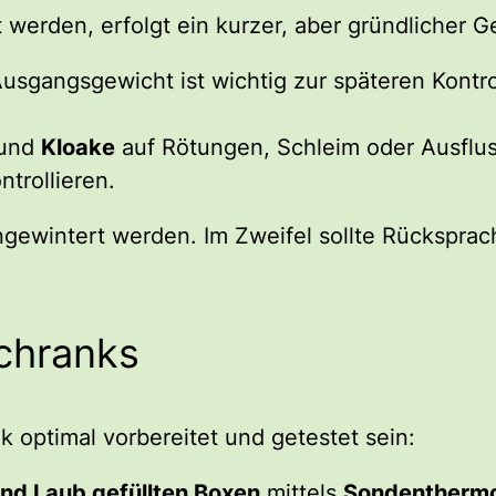
t werden, erfolgt ein kurzer, aber gründlicher 
usgangsgewicht ist wichtig zur späteren Kontro
und
Kloake
auf Rötungen, Schleim oder Ausflus
trollieren.
ingewintert werden. Im Zweifel sollte Rückspra
chranks
 optimal vorbereitet und getestet sein:
und Laub gefüllten Boxen
mittels
Sondentherm