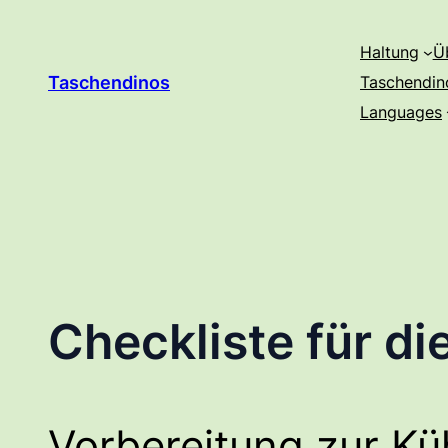
Zum
Inhalt
Haltung
Ü
springen
Taschendinos
Taschendin
Languages
Checkliste für d
Vorbereitung zur K