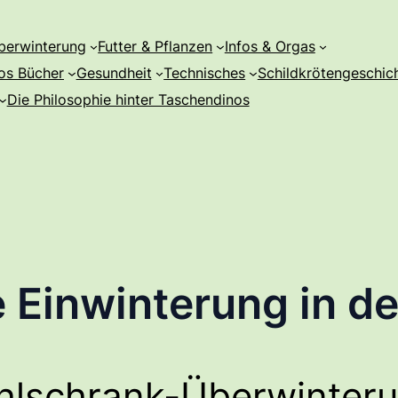
berwinterung
Futter & Pflanzen
Infos & Orgas
os Bücher
Gesundheit
Technisches
Schildkrötengeschic
Die Philosophie hinter Taschendinos
ie Einwinterung in d
ühlschrank-Überwinter