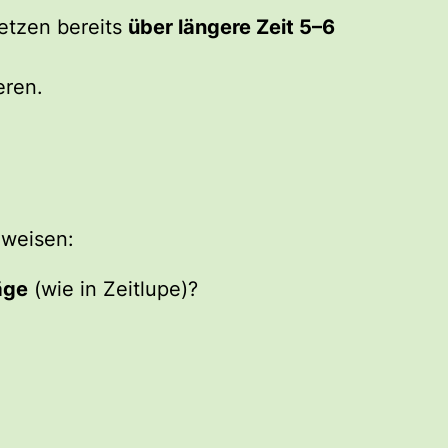
etzen bereits
über längere Zeit 5–6
eren.
nweisen:
äge
(wie in Zeitlupe)?