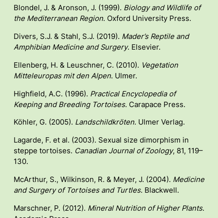
Blondel, J. & Aronson, J. (1999).
Biology and Wildlife of
the Mediterranean Region
. Oxford University Press.
Divers, S.J. & Stahl, S.J. (2019).
Mader’s Reptile and
Amphibian Medicine and Surgery
. Elsevier.
Ellenberg, H. & Leuschner, C. (2010).
Vegetation
Mitteleuropas mit den Alpen
. Ulmer.
Highfield, A.C. (1996).
Practical Encyclopedia of
Keeping and Breeding Tortoises
. Carapace Press.
Köhler, G. (2005).
Landschildkröten
. Ulmer Verlag.
Lagarde, F. et al. (2003). Sexual size dimorphism in
steppe tortoises.
Canadian Journal of Zoology
, 81, 119–
130.
McArthur, S., Wilkinson, R. & Meyer, J. (2004).
Medicine
and Surgery of Tortoises and Turtles
. Blackwell.
Marschner, P. (2012).
Mineral Nutrition of Higher Plants
.