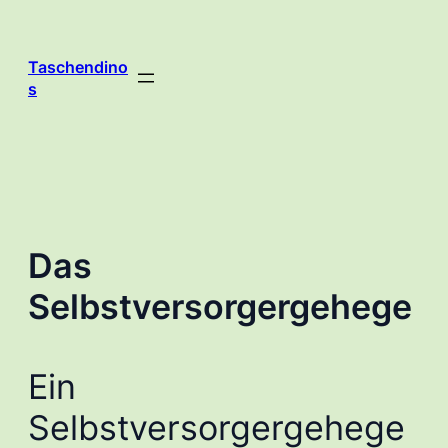
Zum
Inhalt
springen
Taschendino
s
Das
Selbstversorgergehege
Ein
Selbstversorgergehege